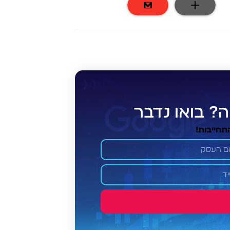
? בואו נדבר
תחייבות!