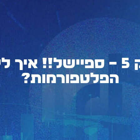
דיגיטוק – פרק 5 – ספיישל!!
הפלטפורמות?