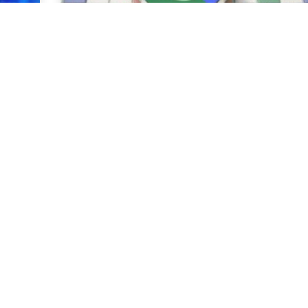
עמוד ראשון בגוגל
קידו
1/2023
25/03/2024
עמוד ראשון בגוגל בעידן הדיגיטלי של היום, שבו רוב
הצרכנים פונים לאינטרנט כדי למצוא מוצרים
מתייחס
ושירותים, חיוני לעסקים להיות בעלי נוכחות מקוונת
על מנת
חזקה.זה כולל הימצאות
מנועי ה
קרא עוד »
קרא ע