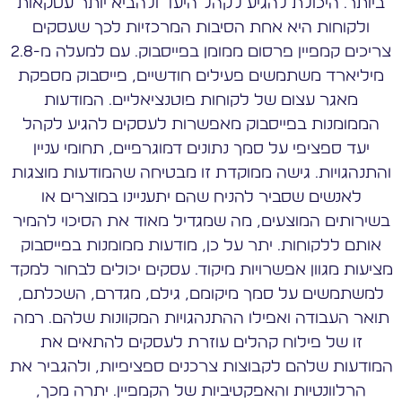
ביותר. היכולת להגיע לקהל היעד ולהביא יותר עסקאות
ולקוחות היא אחת הסיבות המרכזיות לכך שעסקים
צריכים קמפיין פרסום ממומן בפייסבוק. עם למעלה מ-2.8
מיליארד משתמשים פעילים חודשיים, פייסבוק מספקת
מאגר עצום של לקוחות פוטנציאליים. המודעות
הממומנות בפייסבוק מאפשרות לעסקים להגיע לקהל
יעד ספציפי על סמך נתונים דמוגרפיים, תחומי עניין
והתנהגויות. גישה ממוקדת זו מבטיחה שהמודעות מוצגות
לאנשים שסביר להניח שהם יתעניינו במוצרים או
בשירותים המוצעים, מה שמגדיל מאוד את הסיכוי להמיר
אותם ללקוחות. יתר על כן, מודעות ממומנות בפייסבוק
מציעות מגוון אפשרויות מיקוד. עסקים יכולים לבחור למקד
למשתמשים על סמך מיקומם, גילם, מגדרם, השכלתם,
תואר העבודה ואפילו ההתנהגויות המקוונות שלהם. רמה
זו של פילוח קהלים עוזרת לעסקים להתאים את
המודעות שלהם לקבוצות צרכנים ספציפיות, ולהגביר את
הרלוונטיות והאפקטיביות של הקמפיין. יתרה מכך,