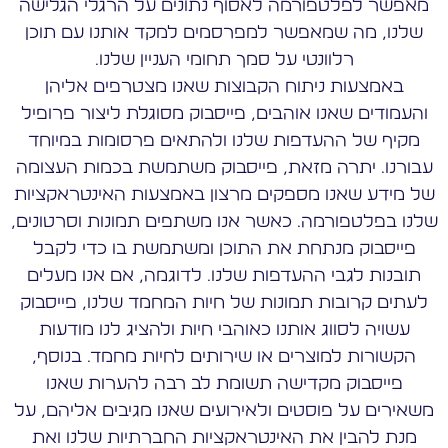
מאפשר לפלטפורמה לאסוף נתונים על הרגלי הגלישה
שלנו, מה שמאפשר למפרסמים למקד אותנו עם תוכן
רלוונטי על סמך תחומי העניין שלנו.
באמצעות ניתוח הקבוצות שאנו מצטרפים אליהן
והעמודים שאנו אוהבים, פייסבוק מסוגלת ליצור פרופיל
מקיף של ההעדפות שלנו ולהתאים פרסומות במיוחד
עבורנו. יתרה מזאת, פייסבוק משתמשת בכמות העצומה
של מידע שאנו מספקים מרצון באמצעות האינטראקציות
שלנו בפלטפורמה. כאשר אנו משתפים תמונות וסרטונים,
פייסבוק מנתחת את התוכן ומשתמשת בו כדי לקבל
תובנות לגבי ההעדפות שלנו. לדוגמה, אם אנו מעלים
לעתים קרובות תמונות של חיות המחמד שלנו, פייסבוק
עשויה לסווג אותנו כאוהבי חיות ולהציג לנו מודעות
הקשורות למוצרים או שירותים לחיות מחמד. בנוסף,
פייסבוק מקדישה תשומת לב רבה להערות שאנו
משאירים על פוסטים ולאירועים שאנו מגיבים אליהם, על
מנת להבין את האינטראקציות החברתיות שלנו ואת