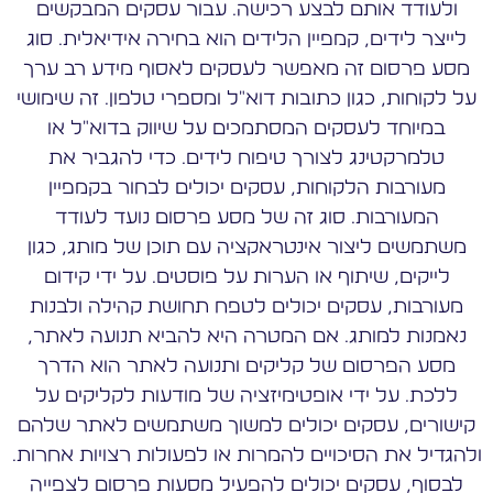
ולעודד אותם לבצע רכישה. עבור עסקים המבקשים
לייצר לידים, קמפיין הלידים הוא בחירה אידיאלית. סוג
מסע פרסום זה מאפשר לעסקים לאסוף מידע רב ערך
על לקוחות, כגון כתובות דוא"ל ומספרי טלפון. זה שימושי
במיוחד לעסקים המסתמכים על שיווק בדוא"ל או
טלמרקטינג לצורך טיפוח לידים. כדי להגביר את
מעורבות הלקוחות, עסקים יכולים לבחור בקמפיין
המעורבות. סוג זה של מסע פרסום נועד לעודד
משתמשים ליצור אינטראקציה עם תוכן של מותג, כגון
לייקים, שיתוף או הערות על פוסטים. על ידי קידום
מעורבות, עסקים יכולים לטפח תחושת קהילה ולבנות
נאמנות למותג. אם המטרה היא להביא תנועה לאתר,
מסע הפרסום של קליקים ותנועה לאתר הוא הדרך
ללכת. על ידי אופטימיזציה של מודעות לקליקים על
קישורים, עסקים יכולים למשוך משתמשים לאתר שלהם
ולהגדיל את הסיכויים להמרות או לפעולות רצויות אחרות.
לבסוף, עסקים יכולים להפעיל מסעות פרסום לצפייה