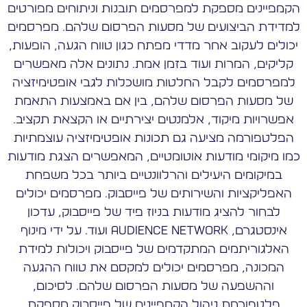
הקמפיינים מספקת למפרסמים תובנות וניתוחים מפורטים
למדידת הביצועים של מסעות הפרסום שלהם. מפרסמים
יכולים לעקוב אחר מדדי מפתח כגון טווח הגעה, הופעות,
קליקים, המרות ועוד בזמן אמת. נתונים אלה מאפשרים
למפרסמים לקבל החלטות מושכלות לגבי אופטימיזציה
של מסעות הפרסום שלהם, בין אם באמצעות התאמת
אפשרויות מיקוד, אלמנטים יצירתיים או הקצאת תקציב.
הפלטפורמה מציעה גם תכונות אופטימיזציה עוצמתיות
כמו מיקומי מודעות אוטומטיים, המאפשרים הצגת מודעות
במיקומים היעילים והרלוונטיים ביותר בכל משפחת
האפליקציות והשירותים של פייסבוק. מפרסמים יכולים
לבחור להציג מודעות בניוז פיד של פייסבוק, עדכון
אינסטגרם, Audience Network ועוד. על ידי מינוף
האלגוריתמים המתקדמים של פייסבוק ויכולות למידת
המכונה, מפרסמים יכולים למקסם את טווח ההגעה
וההשפעה של מסעות הפרסום שלהם. לסיכום,
פלטפורמת ניהול הקמפיינים של פייסבוק מספקת