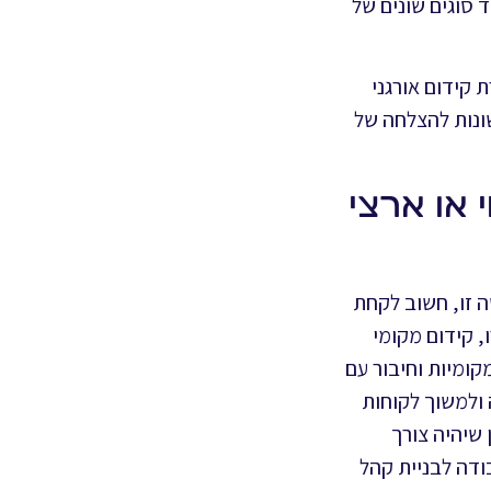
ת "טבעיות", "אורגניות" או "הרווחות". SEO עשוי למקד סוגים שונים של
קידום אורגני
ונות להצלחה של
 או ארצי
 זו, חשוב לקחת
 קידום מקומי
היות הדרך ללכת. זה יכול לכלול מיקוד למונחי חיפוש מקומיים, השקעה באסטרטגיות SEO מקומיות וחיבור עם
 ולמשוך לקוחות
שיהיה צורך
ודה לבניית קהל