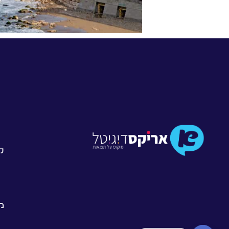
קו
מד