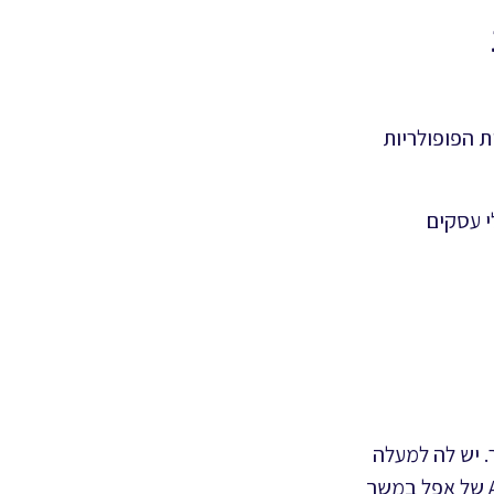
 הפופולריות
י עסקים
. יש לה למעלה
מ-800 מיליון משתמשים פעילים חודשיים והיא דורגה כאפליקציה החינמית המובילה ב-App Store של אפל במשך