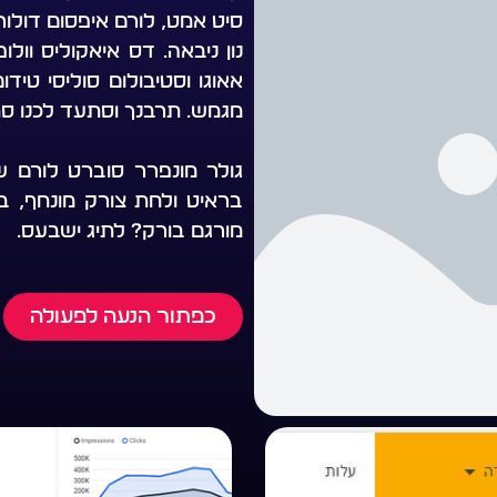
סיט אמט, לורם איפסום דולור
נון ניבאה. דס איאקוליס וול
אאוגו וסטיבולום סוליסי טיד
מגמש. תרבנך וסתעד לכנו ס
גולר מונפרר סוברט לורם שב
בראיט ולחת צורק מונחף, ב
מורגם בורק? לתיג ישבעס.
כפתור הנעה לפעולה