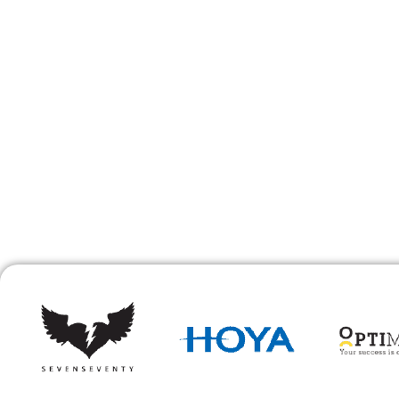
 תתיח לרעח. לת צשחמי צש בליא,