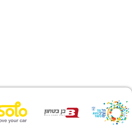
לורם איפסום דולור סיט אמט, קונ